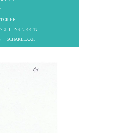
IRKELS
L
RTCIRKEL
TWEE LIJNSTUKKEN
SCHAKELAAR