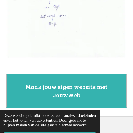
Maak jouw eigen website met
JouwWeb
Deze website gebruikt cookies voor analyse-doeleinden
en/of het tonen van advertenties. Door gebruik te
blijven maken van de site gaat u hiermee akkoord.
© 2022 - 2026 Cirkels