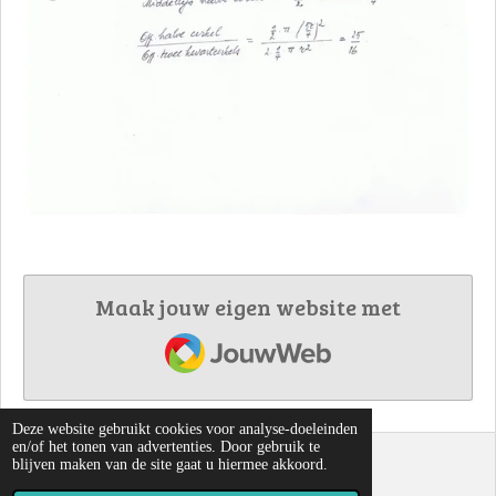
Maak jouw eigen website met
JouwWeb
Deze website gebruikt cookies voor analyse-doeleinden
en/of het tonen van advertenties. Door gebruik te
blijven maken van de site gaat u hiermee akkoord.
© 2022 - 2026 Cirkels