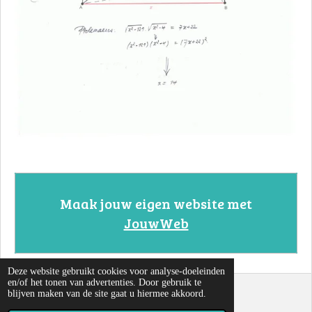
Maak jouw eigen website met
JouwWeb
Deze website gebruikt cookies voor analyse-doeleinden
en/of het tonen van advertenties. Door gebruik te
blijven maken van de site gaat u hiermee akkoord.
© 2022 - 2026 Cirkels