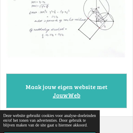
Maak jouw eigen website met
JouwWeb
Deze website gebruikt cookies voor analyse-doeleinden
en/of het tonen van advertenties. Door gebruik te
blijven maken van de site gaat u hiermee akkoord.
© 2022 - 2026 Cirkels