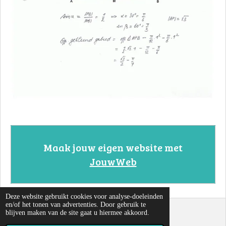
Maak jouw eigen website met
JouwWeb
Deze website gebruikt cookies voor analyse-doeleinden
en/of het tonen van advertenties. Door gebruik te
blijven maken van de site gaat u hiermee akkoord.
© 2022 - 2026 Cirkels