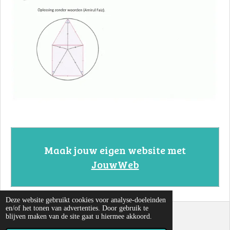
Maak jouw eigen website met
JouwWeb
Deze website gebruikt cookies voor analyse-doeleinden
en/of het tonen van advertenties. Door gebruik te
blijven maken van de site gaat u hiermee akkoord.
© 2022 - 2026 Cirkels